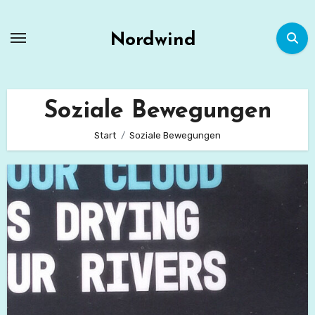
Zum
Inhalt
Nordwind
springen
Soziale Bewegungen
Start
Soziale Bewegungen