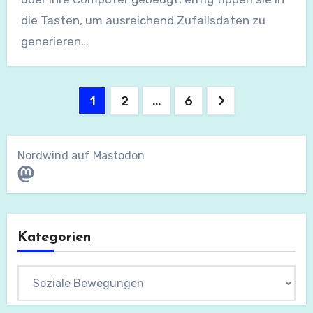
die Tasten, um ausreichend Zufallsdaten zu
generieren…
Seitennummerierung
1
2
…
6
der
Beiträge
Nordwind auf Mastodon
Mastodon
Kategorien
Kategorien