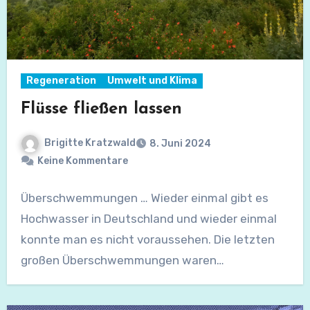
Regeneration
Umwelt und Klima
Flüsse fließen lassen
Brigitte Kratzwald
8. Juni 2024
Keine Kommentare
Überschwemmungen … Wieder einmal gibt es
Hochwasser in Deutschland und wieder einmal
konnte man es nicht voraussehen. Die letzten
großen Überschwemmungen waren…