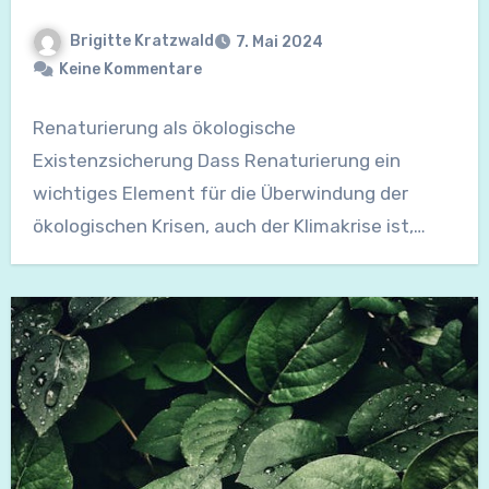
Brigitte Kratzwald
7. Mai 2024
Keine Kommentare
Renaturierung als ökologische
Existenzsicherung Dass Renaturierung ein
wichtiges Element für die Überwindung der
ökologischen Krisen, auch der Klimakrise ist,
spricht sich langsam…