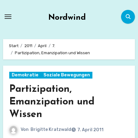
Zum
Inhalt
Nordwind
springen
Start
2011
April
7.
Partizipation, Emanzipation und Wissen
Demokratie
Soziale Bewegungen
Partizipation,
Emanzipation und
Wissen
Von
Brigitte Kratzwald
7. April 2011