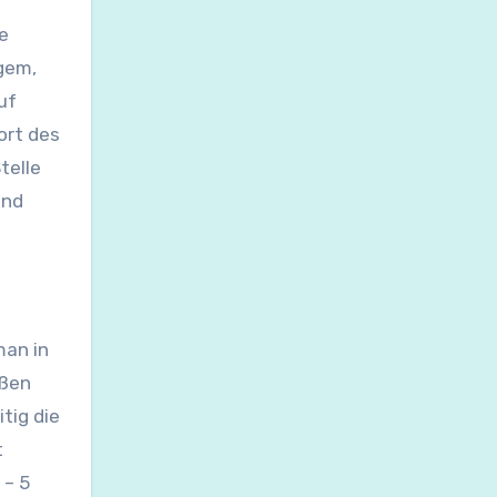
e
gem,
uf
ort des
telle
und
man in
aßen
tig die
t
 – 5