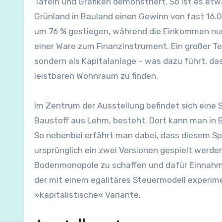
Tafeln und Grafiken demonstriert. So ist es e
Grünland in Bauland einen Gewinn von fast 16.0
um 76 % gestiegen, während die Einkommen nu
einer Ware zum Finanzinstrument. Ein großer T
sondern als Kapitalanlage – was dazu führt, da
leistbaren Wohnraum zu finden.
Im Zentrum der Ausstellung befindet sich eine 
Baustoff aus Lehm, besteht. Dort kann man in B
So nebenbei erfährt man dabei, dass diesem Sp
ursprünglich ein zwei Versionen gespielt werden
Bodenmonopole zu schaffen und dafür Einnahmen z
der mit einem egalitäres Steuermodell experimen
»kapitalistische« Variante.