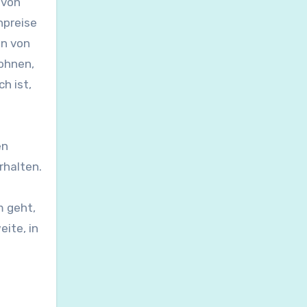
 von
npreise
en von
wohnen,
h ist,
en
rhalten.
m geht,
ite, in