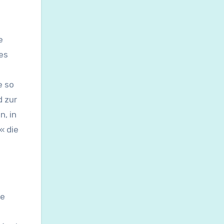
e
es
e so
 zur
n, in
« die
ke