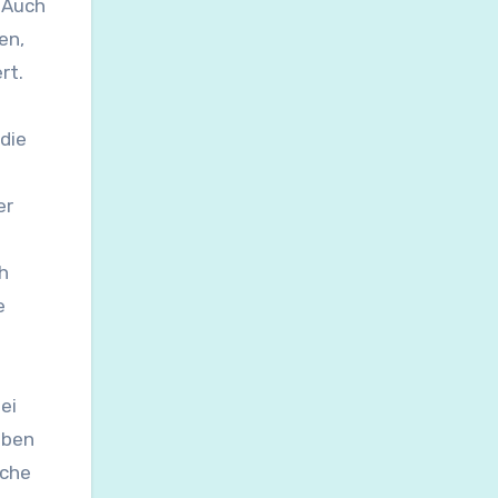
. Auch
en,
rt.
die
er
h
e
ei
eben
iche