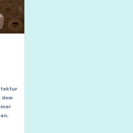
itektur
t dem
einer
sen.