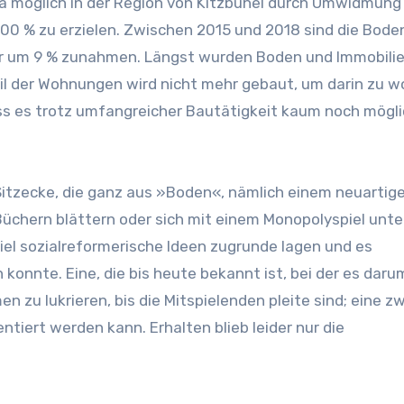
twa möglich in der Region von Kitzbühel durch Umwidmung
00 % zu erzielen. Zwischen 2015 und 2018 sind die Bode
r um 9 % zunahmen. Längst wurden Boden und Immobili
eil der Wohnungen wird nicht mehr gebaut, um darin zu 
ss es trotz umfangreicher Bautätigkeit kaum noch möglic
Sitzecke, die ganz aus »Boden«, nämlich einem neuartig
üchern blättern oder sich mit einem Monopolyspiel unte
iel sozialreformerische Ideen zugrunde lagen und es
 konnte. Eine, die bis heute bekannt ist, bei der es daru
u lukrieren, bis die Mitspielenden pleite sind; eine zwe
tiert werden kann. Erhalten blieb leider nur die