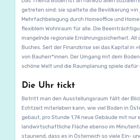
Das Thema Boden ist an nahezu allen sozialen B
getreten sind: sie spaltete die Bevölkerung »in
Mehrfachbelegung durch Homeoffice und Homesc
flexiblem Wohnraum für alle. Die Beeinträchtig
mangelnde regionale Ernährungssicherheit. All 
Buches. Seit der Finanzkrise sei das Kapital in
von Bauherr*innen. Der Umgang mit dem Boden 
schöne Welt und die Raumplanung spiele dafür e
Die Uhr tickt
Betritt man den Ausstellungsraum fällt der Bli
Echtzeit miterleben kann, wie viel Boden in Ös
gebaut, pro Stunde 1,74 neue Gebäude mit nur e
landwirtschaftliche Fläche ebenso im Minutentak
staunend, dass es in Österreich so viele Ein- u