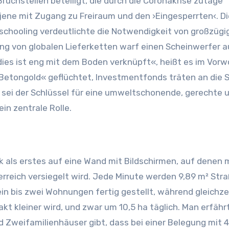
ruchstellen beteiligt, die durch die Coronakrise zutage
 jene mit Zugang zu Freiraum und den ›Eingesperrten‹. Di
hooling verdeutlichte die Notwendigkeit von großzügi
ung von globalen Lieferketten warf einen Scheinwerfer a
dies ist eng mit dem Boden verknüpft«, heißt es im Vorw
 »Betongold« geflüchtet, Investmentfonds träten an die S
sei der Schlüssel für eine umweltschonende, gerechte 
in zentrale Rolle.
ck als erstes auf eine Wand mit Bildschirmen, auf denen 
terreich versiegelt wird. Jede Minute werden 9,89 m² Str
in bis zwei Wohnungen fertig gestellt, während gleichzei
t kleiner wird, und zwar um 10,5 ha täglich. Man erfähr
nd Zweifamilienhäuser gibt, dass bei einer Belegung mit 4