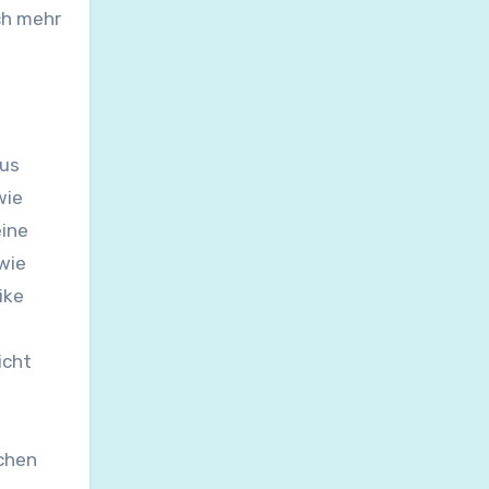
ch mehr
aus
wie
ine
wie
ike
icht
ichen