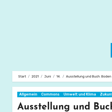
Zum
Inhalt
springen
Start
2021
Juni
14.
Ausstellung und Buch: Boden f
Allgemein
Commons
Umwelt und Klima
Zukun
Ausstellung und Buch