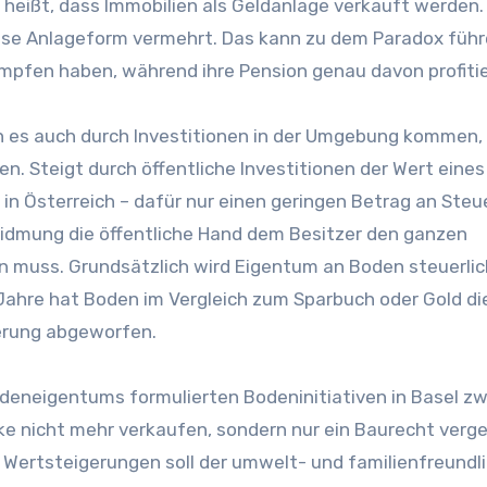
s heißt, dass Immobilien als Geldanlage verkauft werden
se Anlageform vermehrt. Das kann zu dem Paradox führ
mpfen haben, während ihre Pension genau davon profitie
 es auch durch Investitionen in der Umgebung kommen, 
en. Steigt durch öffentliche Investitionen der Wert eines
in Österreich – dafür nur einen geringen Betrag an Steu
widmung die öffentliche Hand dem Besitzer den ganzen
n muss. Grundsätzlich wird Eigentum an Boden steuerlic
nf Jahre hat Boden im Vergleich zum Sparbuch oder Gold di
uerung abgeworfen.
odeneigentums formulierten Bodeninitiativen in Basel zw
ke nicht mehr verkaufen, sondern nur ein Baurecht verg
Wertsteigerungen soll der umwelt- und familienfreundl