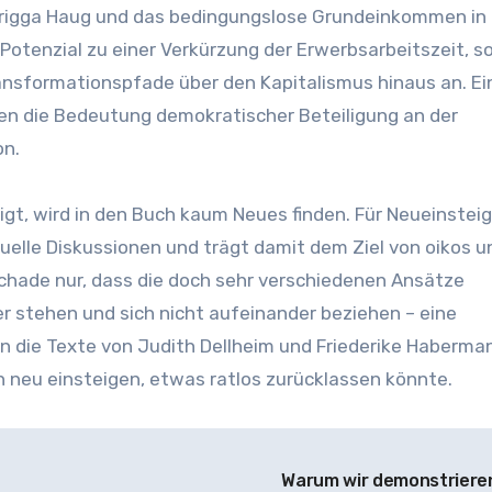
 Frigga Haug und das bedingungslose Grundeinkommen in
tenzial zu einer Verkürzung der Erwerbsarbeitszeit, s
ansformationspfade über den Kapitalismus hinaus an. Ei
nen die Bedeutung demokratischer Beteiligung an der
on.
gt, wird in den Buch kaum Neues finden. Für Neueinstei
tuelle Diskussionen und trägt damit dem Ziel von oikos u
chade nur, dass die doch sehr verschiedenen Ansätze
 stehen und sich nicht aufeinander beziehen – eine
n die Texte von Judith Dellheim und Friederike Haberman
n neu einsteigen, etwas ratlos zurücklassen könnte.
Warum wir demonstrier