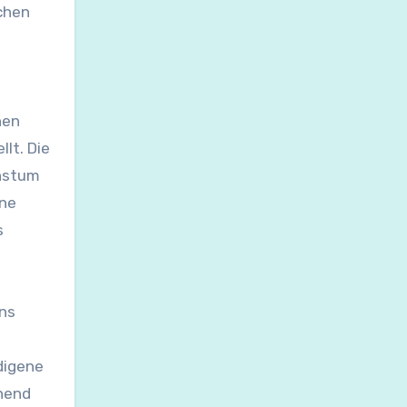
schen
nen
lt. Die
chstum
ine
s
nns
digene
chend