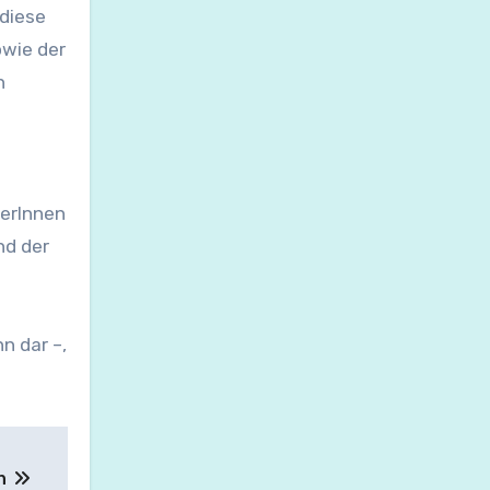
 diese
owie der
n
gerInnen
nd der
n dar –,
en