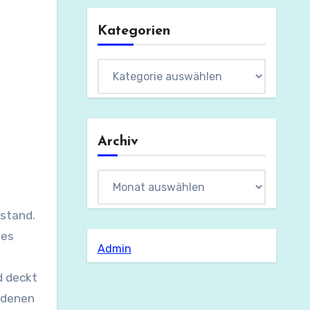
Kategorien
Kategorien
Archiv
Archiv
tstand.
des
Admin
d deckt
n denen