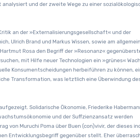
 analysiert und der zweite Wege zu einer sozialökologi
Kritik an der »Externalisierungsgesellschaft« und der
ch, Ulrich Brand und Markus Wissen, sowie am allgemei
artmut Rosa den Begriff der »Resonanz« gegenüberstel
ersuchen, mit Hilfe neuer Technologien ein »grünes« Wa
duelle Konsumentscheidungen herbeiführen zu können, e
liche Transformation, was letztlich eine Überwindung de
 aufgezeigt. Solidarische Ökonomie, Friederike Haberma
twachstumsökonomie und der Suffzienzansatz werden
ag von Muruchi Poma über Buen (con)vivir, der dieses in
hen Entwicklungsbegriff gegenüber stellt. Eher überras