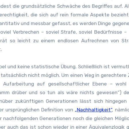
indest die grundsätzliche Schwäche des Begriffes auf. Al
erechtigkeit, die sich auf rein formale Aspekte bezieh
antitativ und messbar gefasst, es werden Dinge gegen
oviel Verbrechen – soviel Strafe, soviel Bedürfnisse – 
rät so leicht zu einem endlosen Aufrechnen von Str
.
el und keine statistische Übung. Schließlich ist vermutl
tatsächlich nicht möglich. Um einen Weg in gerechtere
 Aufarbeitung auf gesellschaftlicher Ebene – wohl w
amm drüber und so tun als wäre nichts gewesen“) der
über zukünftigen Generationen lässt sich hingegen l
er ursprünglichen Definition von
„Nachhaltigkeit“
, nämli
ir nachfolgenden Generationen noch die gleichen Mögli
ber auch das ist schon wieder in einer Äquivalenzlogik 