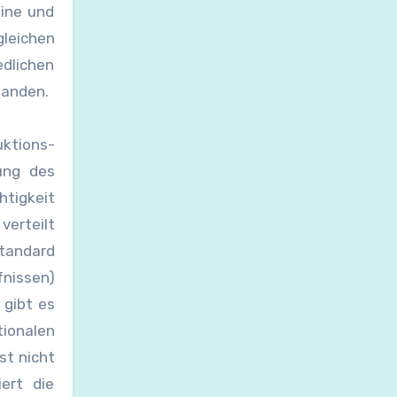
eine und
gleichen
edlichen
tanden.
uktions-
ung des
htigkeit
verteilt
standard
fnissen)
 gibt es
tionalen
st nicht
iert die