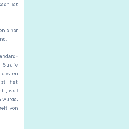
ssen ist
von einer
ind.
tandard-
 Strafe
chsten
ept hat
ft, weil
n würde,
beit von