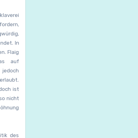
klaverei
fordern,
gwürdig,
ndet. In
n. Flaig
Was auf
 jedoch
 erlaubt.
doch ist
so nicht
söhnung
itik des