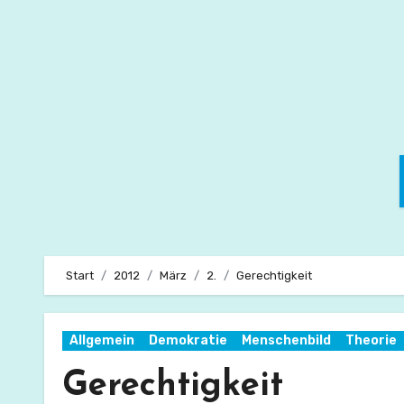
Zum
Inhalt
springen
Start
2012
März
2.
Gerechtigkeit
Allgemein
Demokratie
Menschenbild
Theorie
Gerechtigkeit