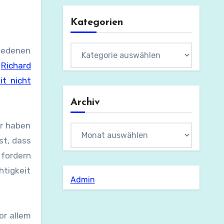
Kategorien
Kategorien
t
Richard
it nicht
Archiv
ir haben
Archiv
st, dass
 fordern
htigkeit
Admin
or allem