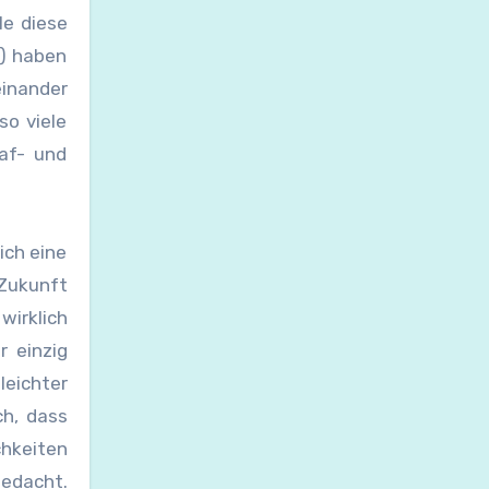
le diese
t) haben
einander
so viele
af- und
ich eine
 Zukunft
irklich
 einzig
eichter
ch, dass
chkeiten
gedacht.