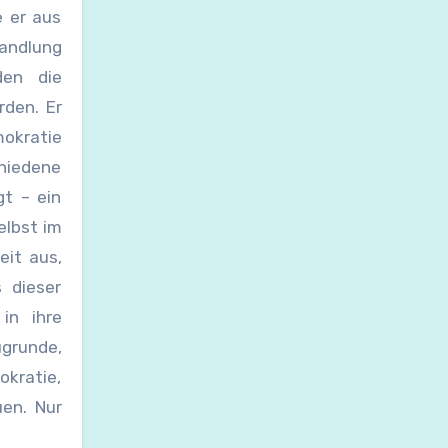
e er aus
andlung
den die
rden. Er
mokratie
hiedene
gt – ein
elbst im
it aus,
s dieser
in ihre
ugrunde,
okratie,
uen. Nur