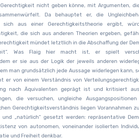
 Gerechtigkeit nicht geben könne, mit Argumenten, di
zusammenwürfelt. Da behauptet er, die Ungleichbeh
sich aus einer Gerechtigkeitstheorie ergibt, wür
tigkeit, die sich aus anderen Theorien ergeben, gefäh
rechtigkeit mündet letztlich in die Abschaffung der De
eit“. Was Flaig hier macht ist, er spielt versc
dem er sie aus der Logik der jeweils anderen widerle
dem man grundsätzlich jede Aussage widerlegen kann, s
er von einem Verständnis von Verteilungsgerechtigke
ung nach Äquivalenten geprägt ist und kritisiert au
ungen, die versuchen, ungleiche Ausgangspositionen 
lchen Gerechtigkeitsverständnis liegen Vorannahmen z
“ und „natürlich“ gesetzt werden: repräsentative Dem
xistenz von autonomen, voneinander isolierten Individ
tie und Freiheit denkbar.