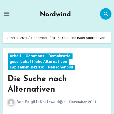
Zum
Inhalt
Nordwind
springen
Start
2011
Dezember
11.
Die Suche nach Alternativen
Arbeit
Commons
Demokratie
gesellschaftliche Alternativen
Kapitalismuskritik
Menschenbild
Die Suche nach
Alternativen
Von
Brigitte Kratzwald
11. Dezember 2011