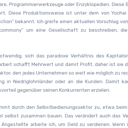
are, Programmierwerkzeuge oder Enzyklopedien. Diese 
rt. Diese Produktionsweise ist unter dem von Yochai
ion“ bekannt. Ich greife einen aktuellen Vorschlag vo
commony“ um eine Gesellschaft zu beschreiben, die
twendig, sich das paradoxe Verhältnis des Kapitalis
rbeit schafft Mehrwert und damit Profit, daher ist sie d
faktor, den jedes Unternehmen so weit wie möglich zu re
ung in Niedriglohnländer oder an die Kunden. Damit k
orteil gegenüber seinen Konkurrenten erzielen.
immt durch den Selbstbedienungssektor zu, etwa beim
el selbst zusammen bauen. Das verändert auch das Ve
 Angestellte arbeite ich, um Geld zu verdienen. Wenn 