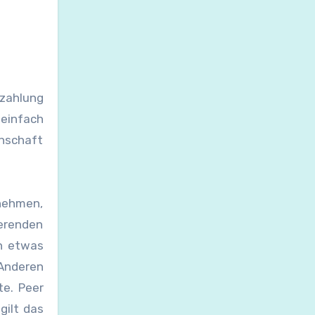
zahlung
 einfach
inschaft
nehmen,
ierenden
n etwas
 Anderen
e. Peer
gilt das