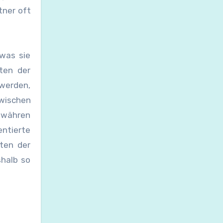
tner oft
was sie
ten der
 werden,
zwischen
, währen
entierte
sten der
shalb so