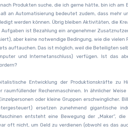
ach Produkten suche, die ich gerne hätte, bin ich am 
smaß an Automatisierung bedeutet zudem, dass mehr u
edigt werden können. Übrig bleiben Aktivitäten, die Krea
iese Aufgaben ist Bezahlung ein angenehmer Zusatznutz
siert), aber keine notwendige Bedingung, wie die vielen 
ets auftauchen. Das ist möglich, weil die Beteiligten sel
mputer und Internetanschluss) verfügen. Ist das ab
fordern?
alistische Entwicklung der Produktionskräfte zu Hil
r raumfüllender Rechenmaschinen. In ähnlicher Weise
inzelpersonen oder kleine Gruppen erschwinglicher. Bil
ergesteuert) ersetzen zunehmend gigantische indus
aschinen entsteht eine Bewegung der „Maker“, die 
ar oft nicht, um Geld zu verdienen (obwohl es das auc