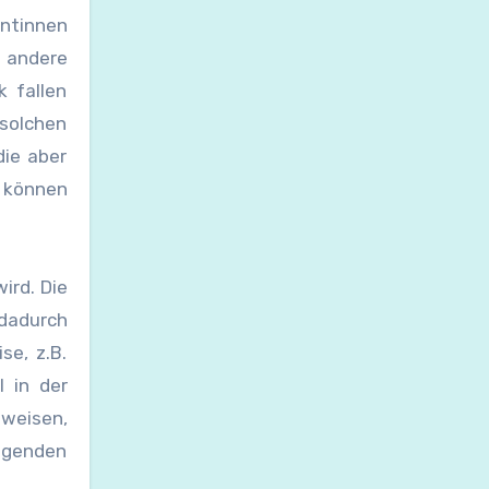
entinnen
r andere
 fallen
solchen
die aber
s können
ird. Die
dadurch
e, z.B.
l in der
nweisen,
ragenden