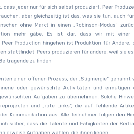
, dass jeder nur für sich selbst produziert. Peer Produz
auchen, aber gleichzeitig ist das, was sie tun, auch fü
enschen ohne Markt in einen „Robinson-Modus“ zurück
tion mehr gäbe. Es ist klar, dass wir mit einer 
Peer Produktion hingehen ist Produktion für Andere, 
n stattfindet. Peers produzieren für andere, weil sie e
 Beitragende zu finden.
ten einen offenen Prozess, der „Stigmergie“ genannt w
onnene oder gewünschte Aktivitäten und ermutigen 
 gewünschten Aufgaben zu übernehmen. Solche Hinweis
eprojekten und „rote Links“, die auf fehlende Artike
 der Kommunikation aus. Alle Teilnehmer folgen den Hi
auch sicher, dass die Talente und Fähigkeiten der Beit
alerweise Aufgaben wählen, die ihnen liegen.