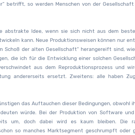
“ betrifft, so werden Menschen von der Gesellschaft
ne abstrakte Idee, wenn sie sich nicht aus dem best
ntwickeln kann. Neue Produktionsweisen können nur en
 Schoß der alten Gesellschaft“ herangereift sind, wie
n, die ich für die Entwicklung einer solchen Gesellsc
t verschwindet aus dem Reproduktionsprozess und wir
ltung andererseits ersetzt. Zweitens: alle haben Zu
ünstigen das Auftauchen dieser Bedingungen, obwohl ih
edeuten würde. Bei der Produktion von Software und
reits um, doch dabei wird es kaum bleiben. Die ra
 schon so manches Marktsegment geschrumpft oder 