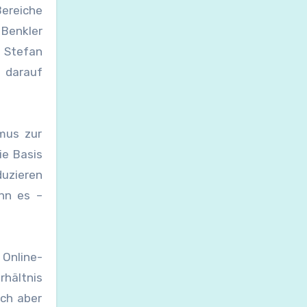
Bereiche
 Benkler
n Stefan
 darauf
mus zur
ie Basis
duzieren
ann es –
 Online-
rhältnis
ich aber