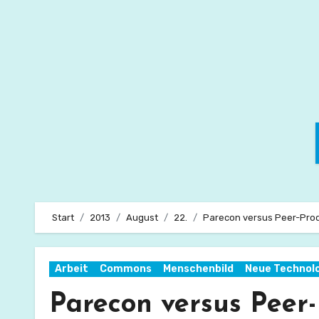
Zum
Inhalt
springen
Start
2013
August
22.
Parecon versus Peer-Produ
Arbeit
Commons
Menschenbild
Neue Technol
Parecon versus Peer-