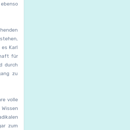
 ebenso
ehenden
tstehen,
 es Karl
haft für
d durch
gang zu
re volle
 Wissen
dikalen
gar zum