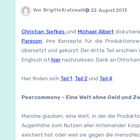
Von
Brigitte Kratzwald
22. August 2013
Christian Siefkes
und
Michael Albert
diskutier
Parecon
, ihre Konzepte für die Produktions
übersetzt und gekürzt. Der dritte Teil erschie
Englisch ist
hier
nachzulesen. Dank an Christian
Hier finden sich
Teil 1
,
Teil 2
und
Teil 4
.
Peercommony – Eine Welt ohne Geld und Z
Manche glauben, eine Welt, in der die Produktio
Augenhöhe zum Nutzen aller miteinander kooperi
existiert hat oder weil sie gegen die menschlic