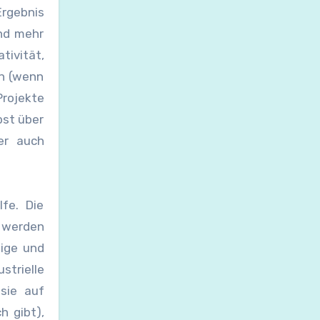
Ergebnis
nd mehr
tivität,
en (wenn
Projekte
bst über
er auch
fe. Die
 werden
lige und
trielle
sie auf
h gibt),