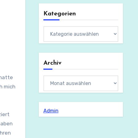
Kategorien
Kategorien
Archiv
 hatte
Archiv
ch mich
Admin
iert
haben
ehren