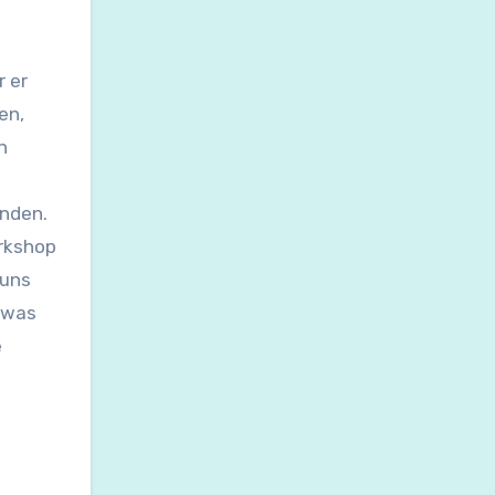
r er
en,
n
inden.
orkshop
 uns
twas
e