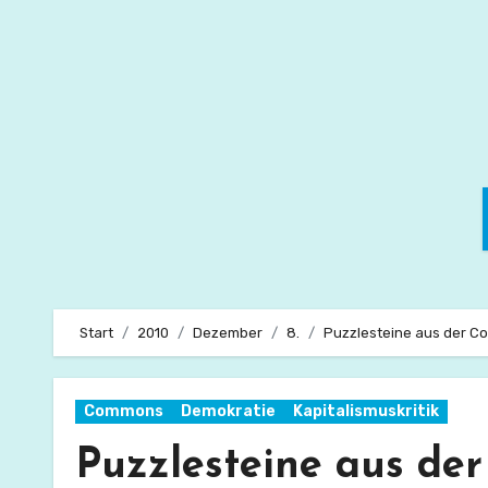
Zum
Inhalt
springen
Start
2010
Dezember
8.
Puzzlesteine aus der 
Commons
Demokratie
Kapitalismuskritik
Puzzlesteine aus de