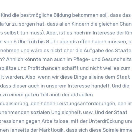
es Kind die bestmögliche Bildung bekommen soll, dass das
afür zu sorgen hat, dass allen Kindern die gleichen Cha
s selbst tun muss). Aber, ist es noch im Interesse der Ki
 von 6 Uhr früh bis 8 Uhr abends offen haben müssen, od
ernehmen und wäre es nicht eher die Aufgabe des Staates
? Ähnlich könnte man auch im Pflege- und Gesundheit
tsplätze und Profitchancen schafft und nicht weil es zum
lt werden. Also: wenn wir diese Dinge alleine dem Staat
 dass dieser auch in unserem Interesse handelt. Und die
 zu einem guten Teil auch der aktuellen
idualisierung, den hohen Leistungsanforderungen, den 
unehmenden sozialen Ungleichheit, usw. Und der Staat
ressionen gegen Arbeitslose, mit der Unterdrückung un
en jenseits der Marktlogik, dass sich diese Spirale imm