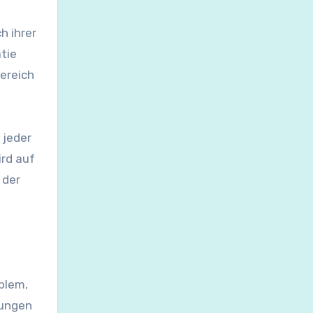
h ihrer
tie
ereich
 jeder
ird auf
 der
blem,
tungen