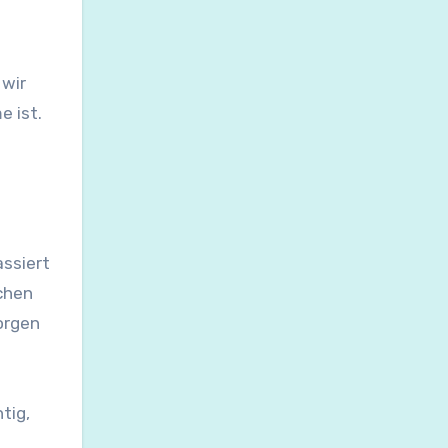
 wir
e ist.
assiert
ichen
orgen
tig,