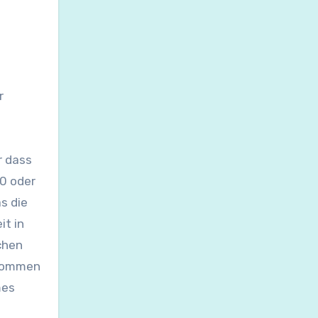
r
r dass
50 oder
s die
it in
chen
u kommen
mes