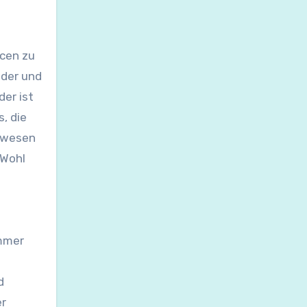
ncen zu
nder und
er ist
, die
swesen
 Wohl
immer
d
er