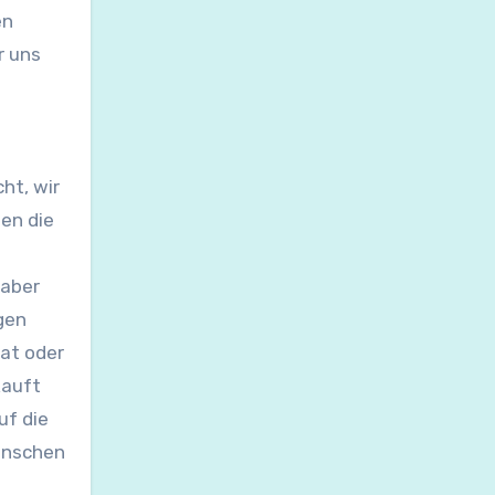
en
r uns
ht, wir
en die
 aber
gen
aat oder
kauft
uf die
enschen