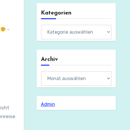
Kategorien
Kategorien
s
–
Archiv
Archiv
Admin
nicht
enreise