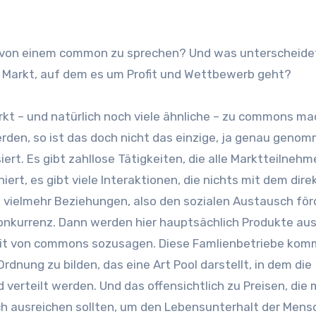
rkt von einem common zu sprechen? Und was unterscheide
“ Markt, auf dem es um Profit und Wettbewerb geht?
rkt – und natürlich noch viele ähnliche – zu commons ma
den, so ist das doch nicht das einzige, ja genau geno
ert. Es gibt zahllose Tätigkeiten, die alle Marktteilnehm
rt, es gibt viele Interaktionen, die nichts mit dem dire
vielmehr Beziehungen, also den sozialen Austausch för
Konkurrenz. Dann werden hier hauptsächlich Produkte au
nheit von commons sozusagen. Diese Famlienbetriebe ko
nung zu bilden, das eine Art Pool darstellt, in dem die
verteilt werden. Und das offensichtlich zu Preisen, die
h ausreichen sollten, um den Lebensunterhalt der Mens