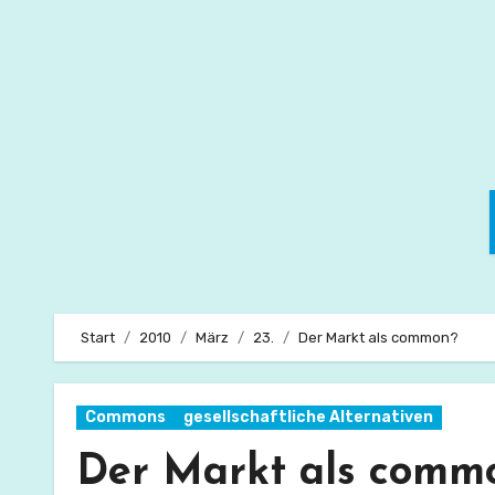
Zum
Inhalt
springen
Start
2010
März
23.
Der Markt als common?
Commons
gesellschaftliche Alternativen
Der Markt als comm