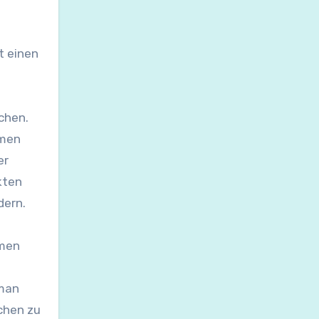
t einen
chen.
mmen
er
kten
dern.
s
mmen
 man
chen zu