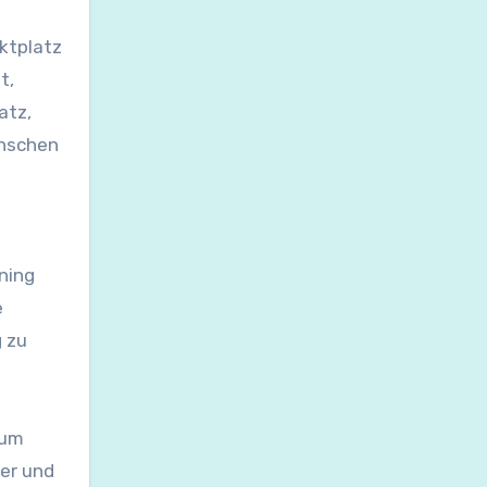
ktplatz
t,
atz,
enschen
ning
e
g zu
mum
der und