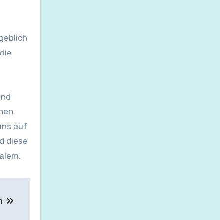
geblich
die
und
onen
uns auf
d diese
ialem.
en