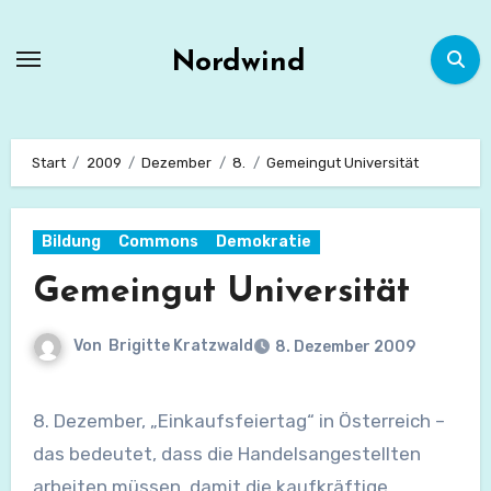
Zum
Inhalt
Nordwind
springen
Start
2009
Dezember
8.
Gemeingut Universität
Bildung
Commons
Demokratie
Gemeingut Universität
Von
Brigitte Kratzwald
8. Dezember 2009
8. Dezember, „Einkaufsfeiertag“ in Österreich –
das bedeutet, dass die Handelsangestellten
arbeiten müssen, damit die kaufkräftige