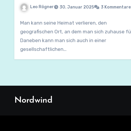
Leo Rögner
30. Januar 2025
3 Kommentare
Man kann seine Heimat verlieren, den
geografischen Ort, an dem man sich zuhause fü
Daneben kann man sich auch in einer
gesellschaftlichen…
Nordwind